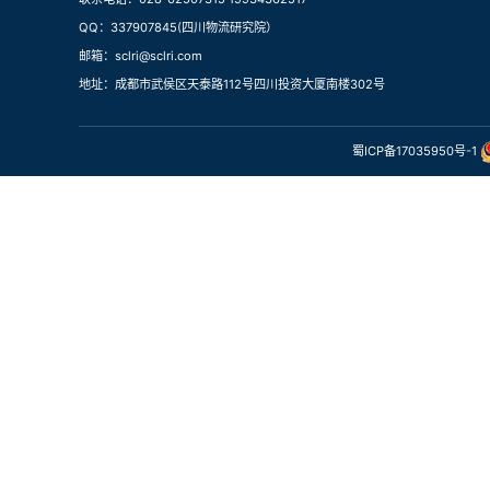
QQ：337907845(四川物流研究院）
邮箱：sclri@sclri.com
地址：成都市武侯区天泰路112号四川投资大厦南楼302号
蜀ICP备17035950号-1