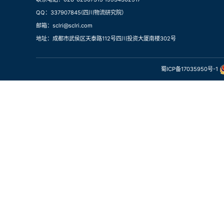
QQ：337907845(四川物流研究院）
邮箱：sclri@sclri.com
地址：成都市武侯区天泰路112号四川投资大厦南楼302号
蜀ICP备17035950号-1